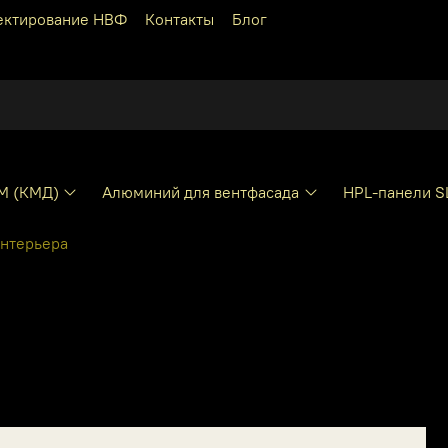
ектирование НВФ
Контакты
Блог
КМ (КМД)
Алюминий для вентфасада
HPL-панели S
интерьера