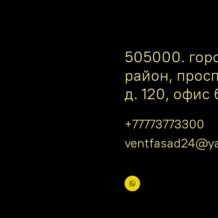
505000. гор
район, прос
д. 120, офис 
+77773773300
ventfasad24@ya