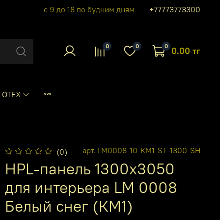
с 9 до 18 по будним дням
+77773773300
0
0
0
0.00 тг
LOTEX
арт.
LM0008-10-КМ1-ST-1300-SH
(0)
HPL-панель 1300х3050
для интерьера LM 0008
Белый снег (КМ1)