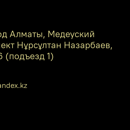
од Алматы, Медеуский
пект Нұрсұлтан Назарбаев,
6 (подъезд 1)
ndex.kz