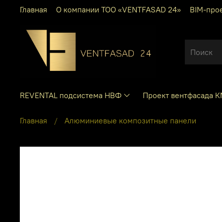
Главная
О компании ТОО «VENTFASAD 24»
BIM-про
REVENTAL подсистема НВФ
Проект вентфасада 
Главная
Алюминиевые композитные панели