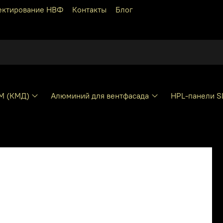
ектирование НВФ
Контакты
Блог
КМ (КМД)
Алюминий для вентфасада
HPL-панели S