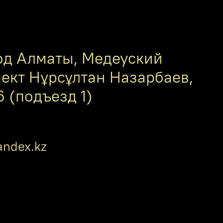
од Алматы, Медеуский
пект Нұрсұлтан Назарбаев,
6 (подъезд 1)
ndex.kz