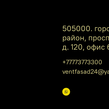
505000. гор
район, прос
д. 120, офис 
+77773773300
ventfasad24@ya