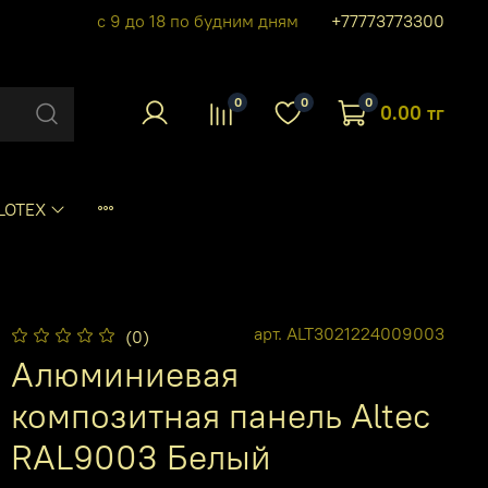
с 9 до 18 по будним дням
+77773773300
0
0
0
0.00 тг
LOTEX
арт.
ALT3021224009003
(0)
Алюминиевая
композитная панель Altec
RAL9003 Белый