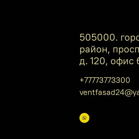
505000. гор
район, прос
д. 120, офис 
+77773773300
ventfasad24@ya