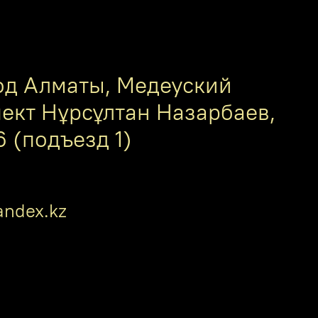
од Алматы, Медеуский
пект Нұрсұлтан Назарбаев,
6 (подъезд 1)
ndex.kz