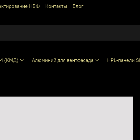
ектирование НВФ
Контакты
Блог
КМ (КМД)
Алюминий для вентфасада
HPL-панели S