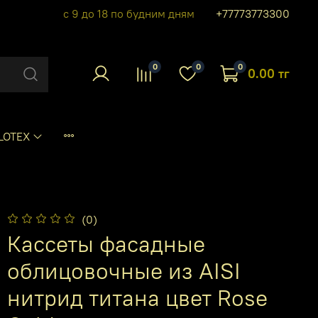
с 9 до 18 по будним дням
+77773773300
0
0
0
0.00 тг
LOTEX
(0)
Кассеты фасадные
облицовочные из AISI
нитрид титана цвет Rose