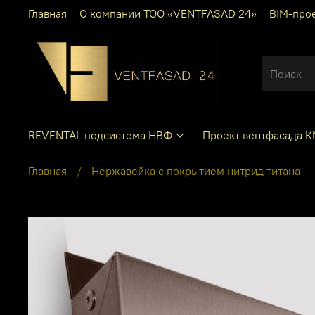
Главная
О компании ТОО «VENTFASAD 24»
BIM-про
REVENTAL подсистема НВФ
Проект вентфасада 
Главная
Нержавейка с покрытием нитрид титана