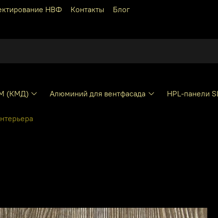
ектирование НВФ
Контакты
Блог
КМ (КМД)
Алюминий для вентфасада
HPL-панели S
интерьера