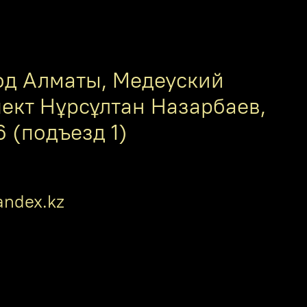
од Алматы, Медеуский
пект Нұрсұлтан Назарбаев,
6 (подъезд 1)
ndex.kz