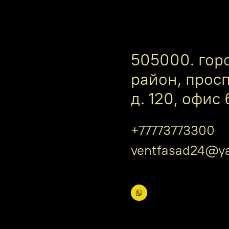
505000. гор
район, прос
д. 120, офис 
+77773773300
ventfasad24@ya