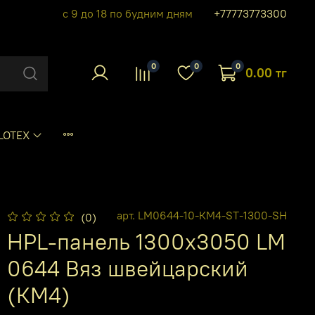
с 9 до 18 по будним дням
+77773773300
0
0
0
0.00 тг
LOTEX
арт.
LM0644-10-КМ4-ST-1300-SH
(0)
HPL-панель 1300х3050 LM
0644 Вяз швейцарский
(КМ4)