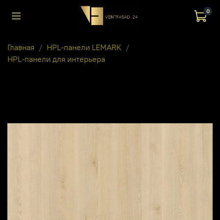
0
Главная
HPL-панели LEMARK
HPL-панели для интерьера