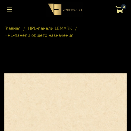
0
Главная
HPL-панели LEMARK
HPL-панели общего назначения