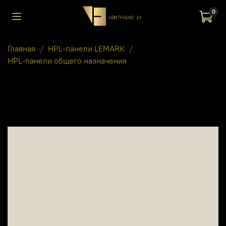
0
Главная
HPL-панели LEMARK
HPL-панели общего назначения