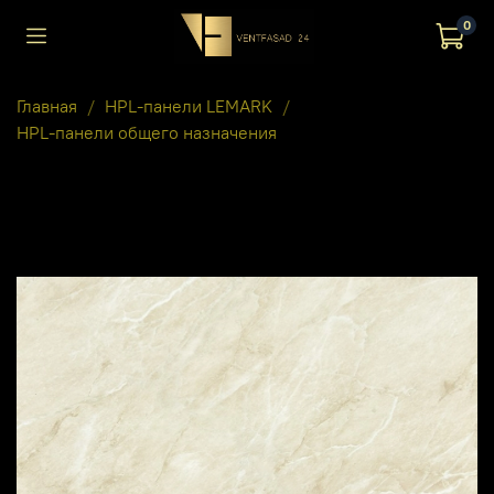
0
Главная
HPL-панели LEMARK
HPL-панели общего назначения