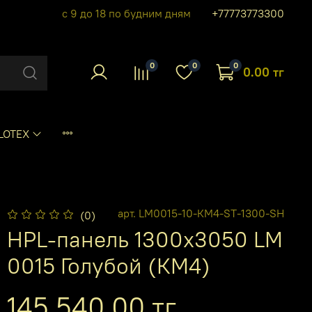
с 9 до 18 по будним дням
+77773773300
0
0
0
0.00 тг
LOTEX
арт.
LM0015-10-КМ4-ST-1300-SH
(0)
HPL-панель 1300х3050 LM
0015 Голубой (КМ4)
145 540.00 тг