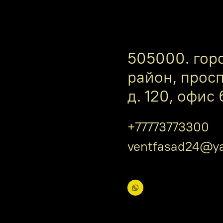
505000. гор
район, прос
д. 120, офис 
+77773773300
ventfasad24@ya