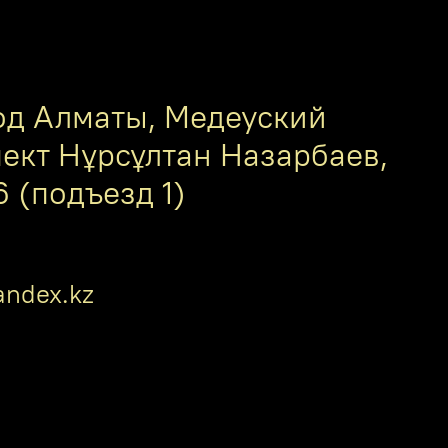
од Алматы, Медеуский
пект Нұрсұлтан Назарбаев,
6 (подъезд 1)
ndex.kz