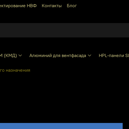
ектирование НВФ
Контакты
Блог
КМ (КМД)
Алюминий для вентфасада
HPL-панели S
го назначения