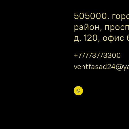
505000. гор
район, прос
д. 120, офис 
+77773773300
ventfasad24@ya