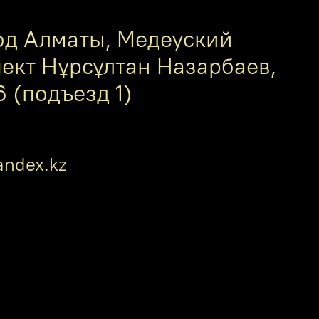
од Алматы, Медеуский
пект Нұрсұлтан Назарбаев,
6 (подъезд 1)
ndex.kz