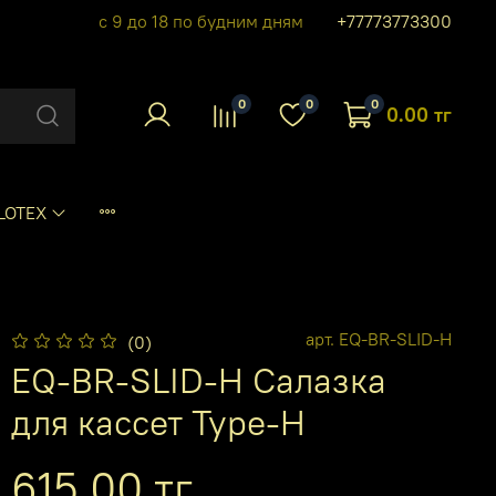
с 9 до 18 по будним дням
+77773773300
0
0
0
0.00 тг
LOTEX
арт.
EQ-BR-SLID-H
(0)
EQ-BR-SLID-H Салазка
для кассет Type-H
615.00 тг