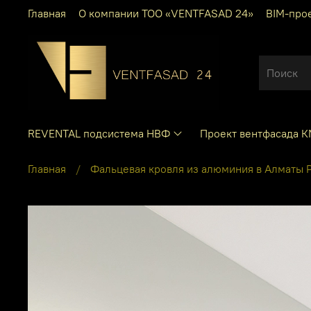
Главная
О компании ТОО «VENTFASAD 24»
BIM-про
REVENTAL подсистема НВФ
Проект вентфасада 
Главная
Фальцевая кровля из алюминия в Алматы 