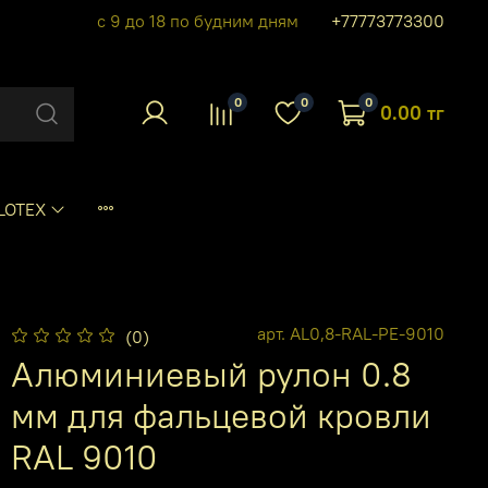
с 9 до 18 по будним дням
+77773773300
0
0
0
0.00 тг
LOTEX
арт.
AL0,8-RAL-PE-9010
(0)
Алюминиевый рулон 0.8
мм для фальцевой кровли
RAL 9010