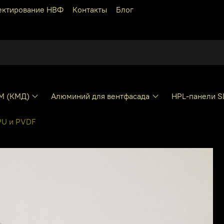
ектирование НВФ
Контакты
Блог
КМ (КМД)
Алюминий для вентфасада
HPL-панели S
PU и PVDF