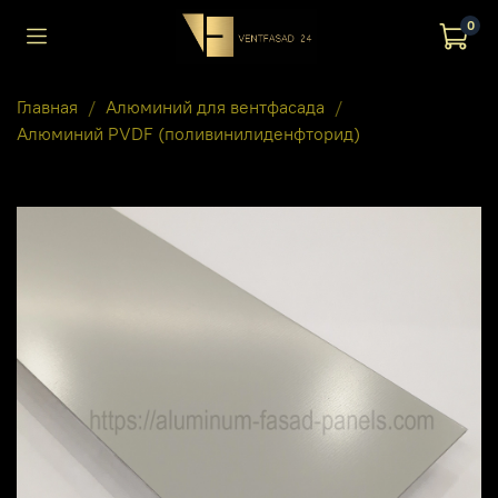
0
Главная
Алюминий для вентфасада
Алюминий PVDF (поливинилиденфторид)