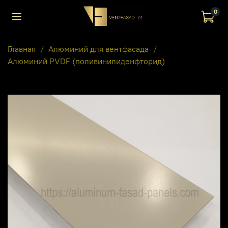
0
Главная
Алюминий для вентфасада
Алюминий PVDF (поливинилиденфторид)