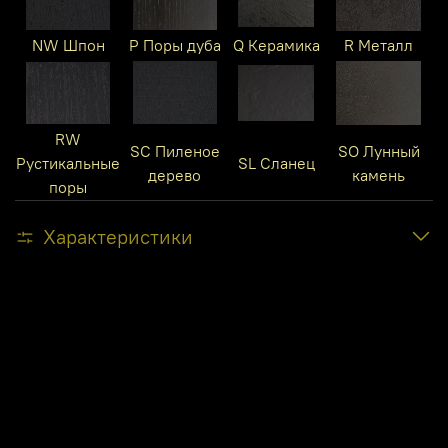
NW Шпон
P Поры дуба
Q Керамика
R Металл
RW
SC Пиленое
SO Лунный
Рустикальные
SL Сланец
дерево
камень
поры
Характеристики