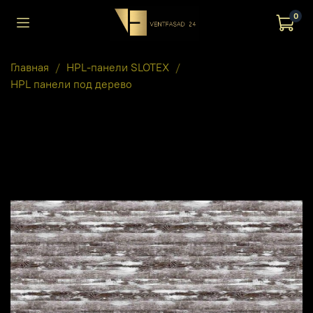
0
Главная
HPL-панели SLOTEX
HPL панели под дерево