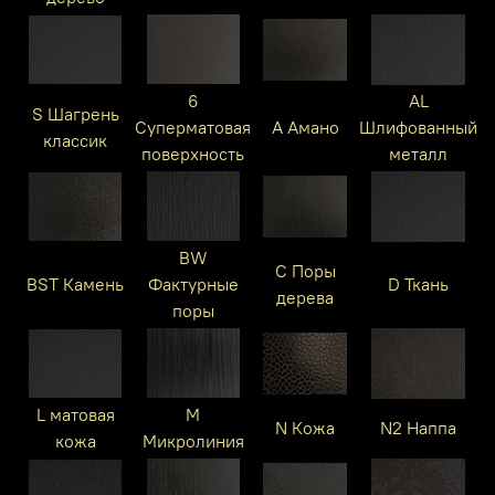
6
AL
S Шагрень
Суперматовая
A Амано
Шлифованный
классик
поверхность
металл
BW
C Поры
BST Камень
Фактурные
D Ткань
дерева
поры
L матовая
M
N Кожа
N2 Наппа
кожа
Микролиния