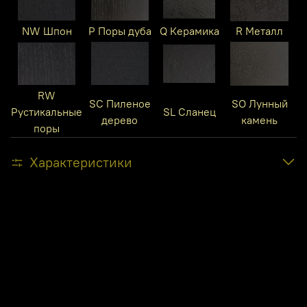
NW Шпон
P Поры дуба
Q Керамика
R Металл
RW
SC Пиленое
SO Лунный
Рустикальные
SL Сланец
дерево
камень
поры
Характеристики