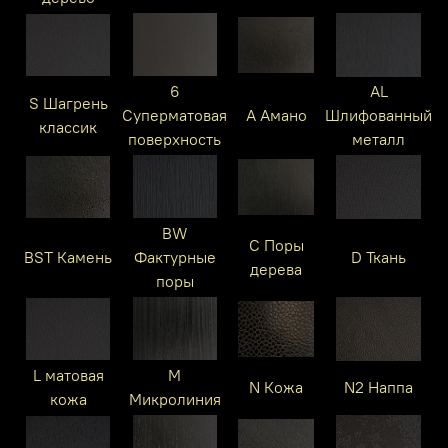
6
AL
S Шагрень
Суперматовая
A Амано
Шлифованный
классик
поверхность
металл
BW
C Поры
BST Камень
Фактурные
D Ткань
дерева
поры
L матовая
M
N Кожа
N2 Наппа
кожа
Микролиния