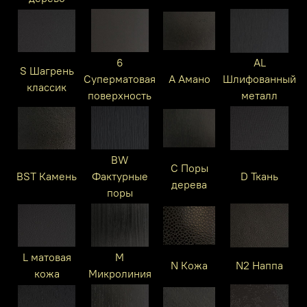
6
AL
S Шагрень
Суперматовая
A Амано
Шлифованный
классик
поверхность
металл
BW
C Поры
BST Камень
Фактурные
D Ткань
дерева
поры
L матовая
M
N Кожа
N2 Наппа
кожа
Микролиния