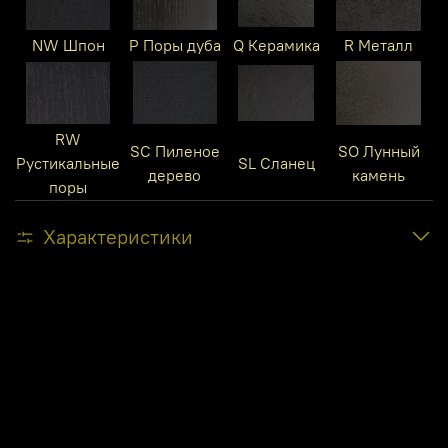
NW Шпон
P Поры дуба
Q Керамика
R Металл
RW
SC Пиленое
SO Лунный
Рустикальные
SL Сланец
дерево
камень
поры
Характеристики