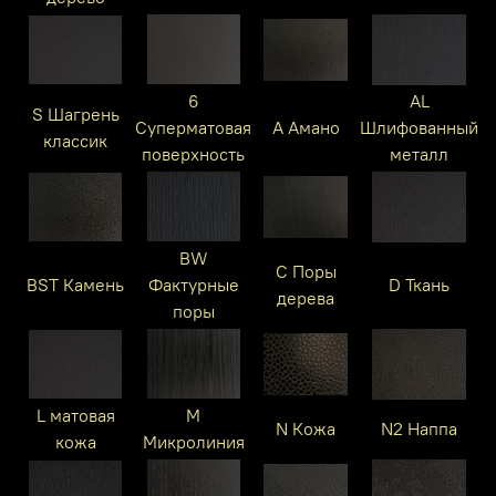
6
AL
S Шагрень
Суперматовая
A Амано
Шлифованный
классик
поверхность
металл
BW
C Поры
BST Камень
Фактурные
D Ткань
дерева
поры
L матовая
M
N Кожа
N2 Наппа
кожа
Микролиния