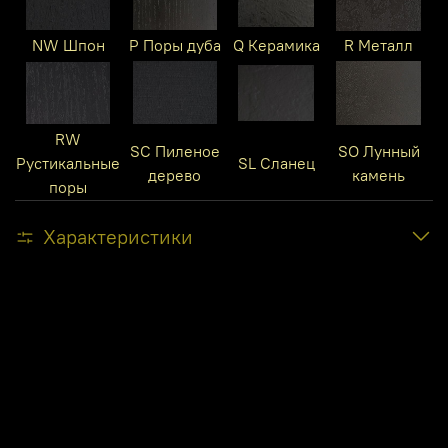
NW Шпон
P Поры дуба
Q Керамика
R Металл
RW
SC Пиленое
SO Лунный
Рустикальные
SL Сланец
дерево
камень
поры
Характеристики