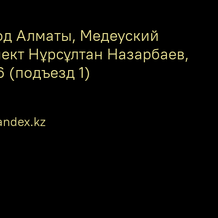
од Алматы, Медеуский
пект Нұрсұлтан Назарбаев,
6 (подъезд 1)
ndex.kz