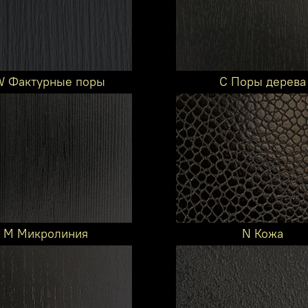
 Фактурные поры
C Поры дерева
M Микролиния
N Кожа