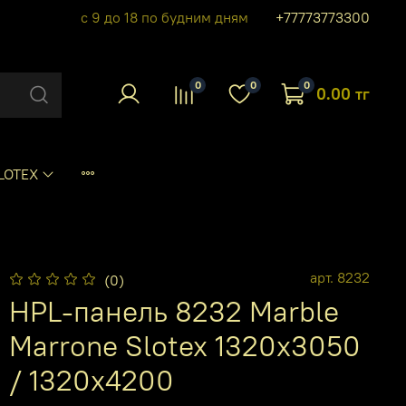
с 9 до 18 по будним дням
+77773773300
0
0
0
0.00 тг
LOTEX
арт.
8232
(0)
HPL-панель 8232 Marble
Marrone Slotex 1320х3050
/ 1320х4200