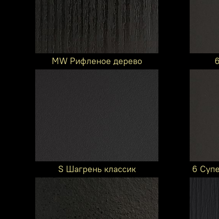
MW Рифленое дерево
S Шагрень классик
6 Суп