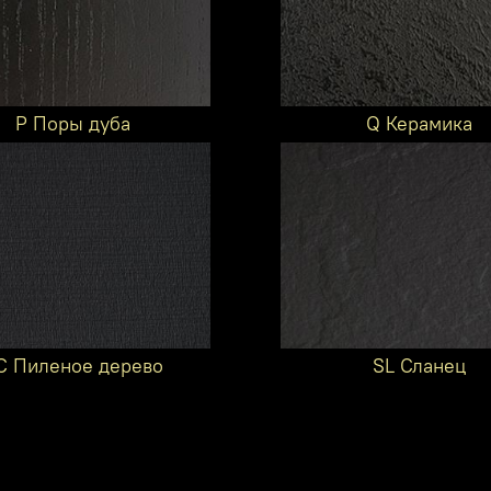
P Поры дуба
Q Керамика
C Пиленое дерево
SL Сланец