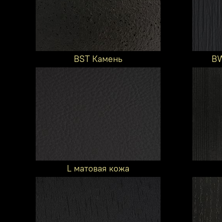
BST Камень
BW
L матовая кожа