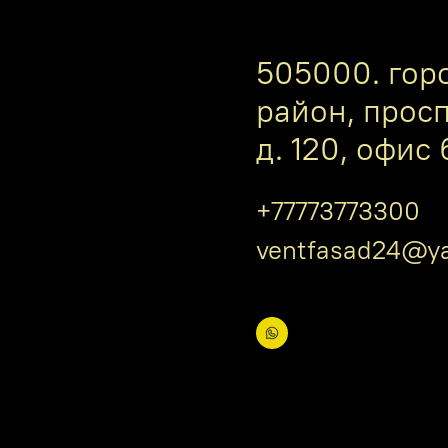
505000. гор
район, прос
д. 120, офис 
+77773773300
ventfasad24@ya