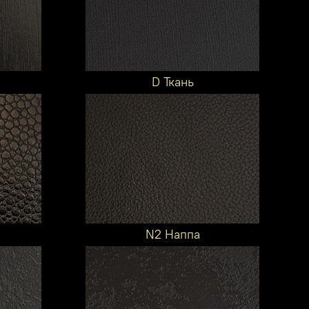
D Ткань
N2 Наппа