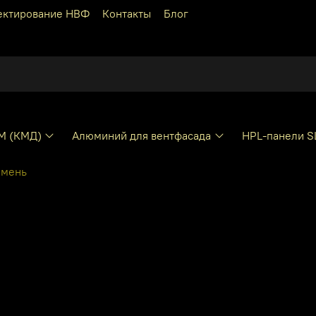
ектирование НВФ
Контакты
Блог
КМ (КМД)
Алюминий для вентфасада
HPL-панели S
амень