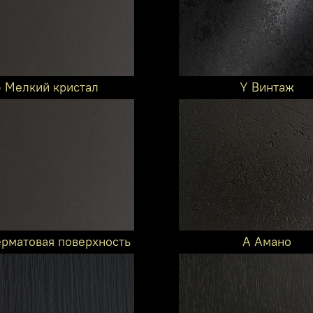
6 Мелкий кристал
Y Винтаж
ерматовая поверхность
A Амано