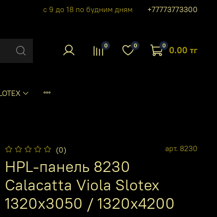
с 9 до 18 по будним дням
+77773773300
0
0
0
0.00 тг
LOTEX
арт.
8230
(0)
HPL-панель 8230
Calacatta Viola Slotex
1320х3050 / 1320х4200