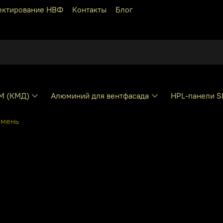
ектирование НВФ
Контакты
Блог
КМ (КМД)
Алюминий для вентфасада
HPL-панели S
амень