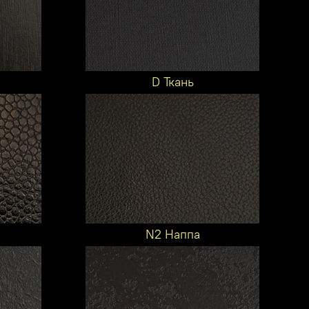
D Ткань
N2 Наппа