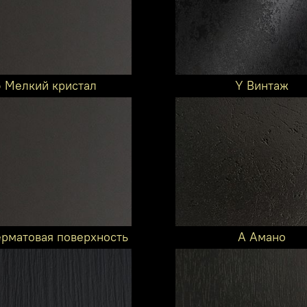
6 Мелкий кристал
Y Винтаж
ерматовая поверхность
A Амано