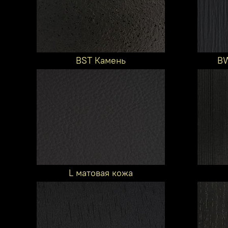
BST Камень
BW
L матовая кожа