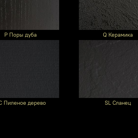
P Поры дуба
Q Керамика
C Пиленое дерево
SL Сланец