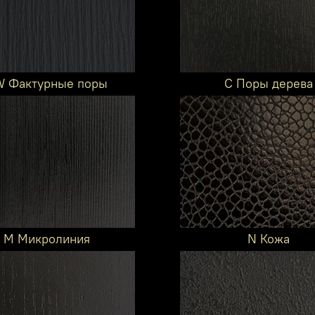
 Фактурные поры
C Поры дерева
M Микролиния
N Кожа