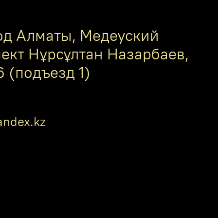
од Алматы, Медеуский
пект Нұрсұлтан Назарбаев,
6 (подъезд 1)
ndex.kz