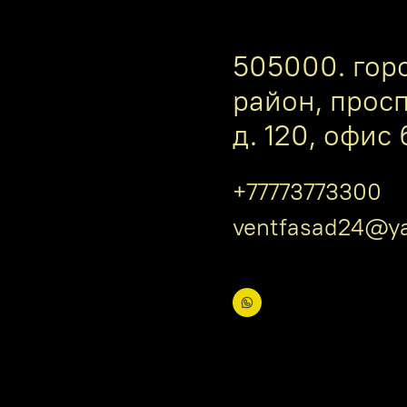
505000. гор
район, прос
д. 120, офис 
+77773773300
ventfasad24@ya