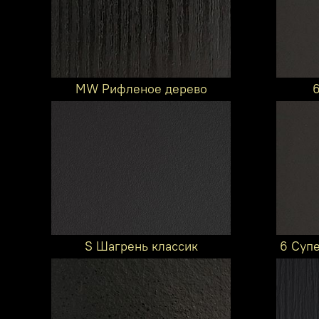
MW Рифленое дерево
S Шагрень классик
6 Суп