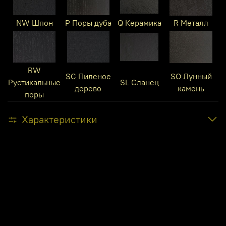
NW Шпон
P Поры дуба
Q Керамика
R Металл
RW
SC Пиленое
SO Лунный
Рустикальные
SL Сланец
дерево
камень
поры
Характеристики