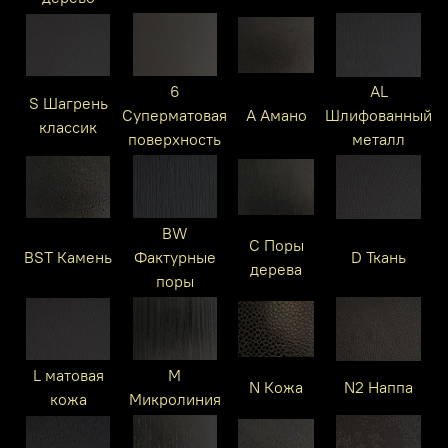
6
AL
S Шагрень
Суперматовая
A Амано
Шлифованный
классик
поверхность
металл
BW
C Поры
BST Камень
Фактурные
D Ткань
дерева
поры
L матовая
M
N Кожа
N2 Наппа
кожа
Микролиния