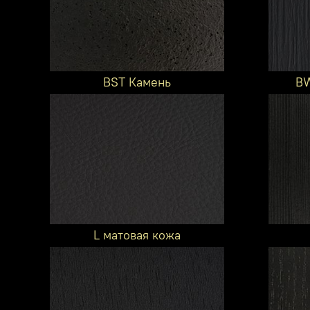
BST Камень
BW
L матовая кожа