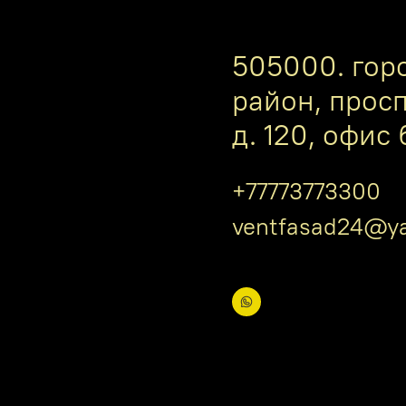
505000. гор
район, прос
д. 120, офис 
+77773773300
ventfasad24@ya