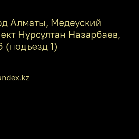
од Алматы, Медеуский
пект Нұрсұлтан Назарбаев,
6 (подъезд 1)
ndex.kz