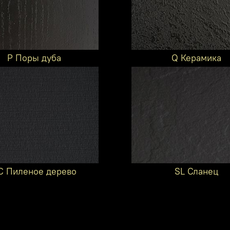
P Поры дуба
Q Керамика
C Пиленое дерево
SL Сланец