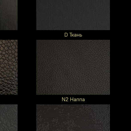
D Ткань
N2 Наппа