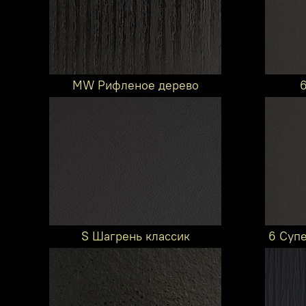
MW Рифленое дерево
S Шагрень классик
6 Суп