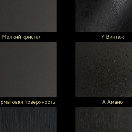
6 Мелкий кристал
Y Винтаж
ерматовая поверхность
A Амано