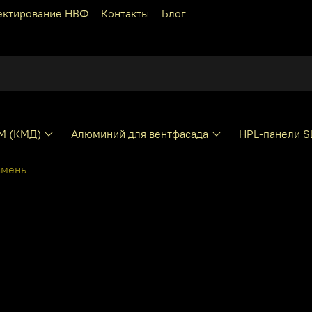
ектирование НВФ
Контакты
Блог
КМ (КМД)
Алюминий для вентфасада
HPL-панели S
амень