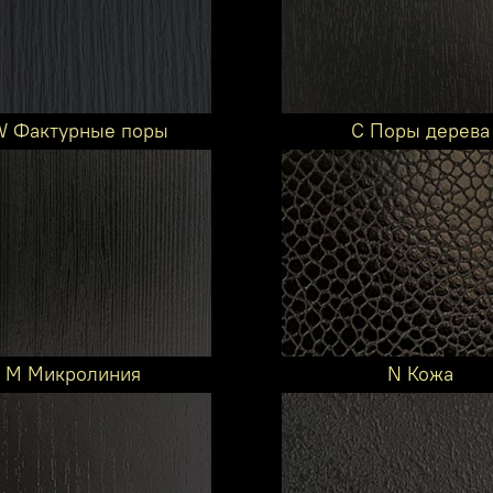
 Фактурные поры
C Поры дерева
M Микролиния
N Кожа