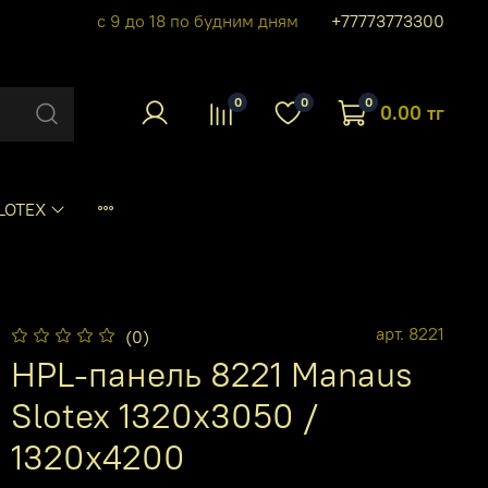
с 9 до 18 по будним дням
+77773773300
0
0
0
0.00 тг
LOTEX
арт.
8221
(0)
HPL-панель 8221 Manaus
Slotex 1320х3050 /
1320х4200