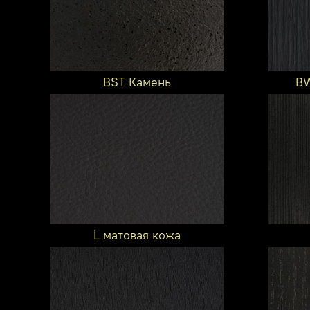
BST Камень
BW
L матовая кожа