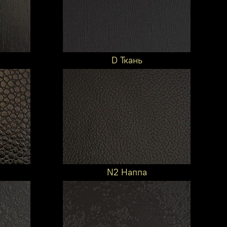
D Ткань
N2 Наппа