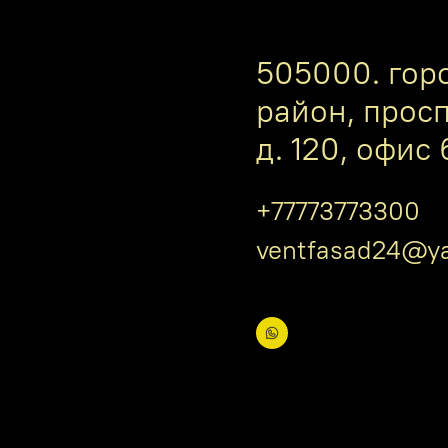
505000. гор
район, прос
д. 120, офис 
+77773773300
ventfasad24@ya