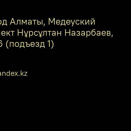
од Алматы, Медеуский
пект Нұрсұлтан Назарбаев,
6 (подъезд 1)
ndex.kz