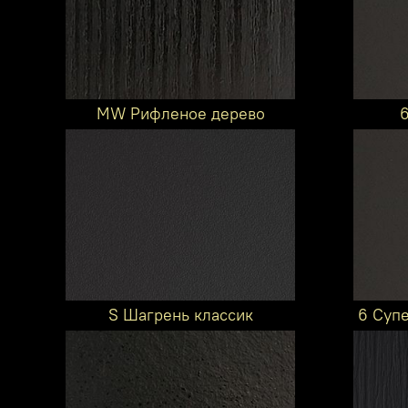
MW Рифленое дерево
S Шагрень классик
6 Суп