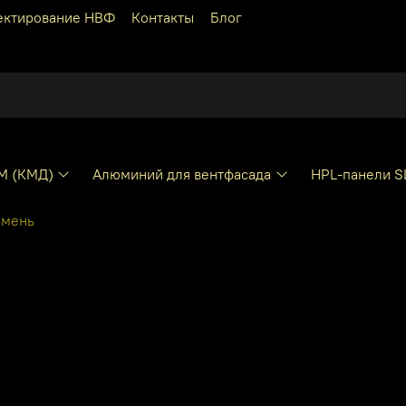
ектирование НВФ
Контакты
Блог
КМ (КМД)
Алюминий для вентфасада
HPL-панели S
амень