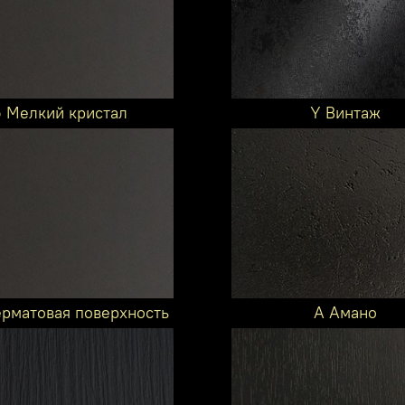
6 Мелкий кристал
Y Винтаж
ерматовая поверхность
A Амано