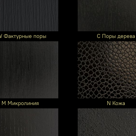
 Фактурные поры
C Поры дерева
M Микролиния
N Кожа