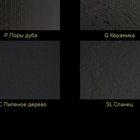
P Поры дуба
Q Керамика
C Пиленое дерево
SL Сланец