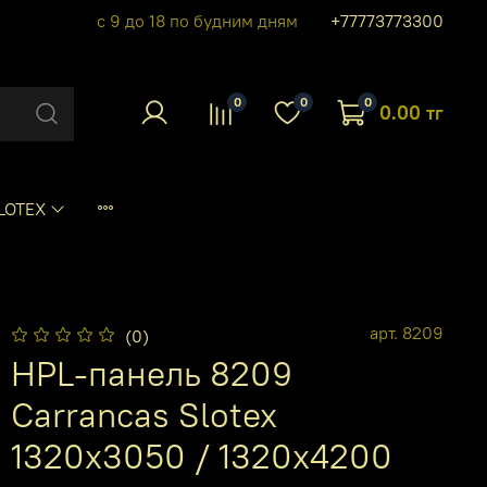
с 9 до 18 по будним дням
+77773773300
0
0
0
0.00 тг
LOTEX
арт.
8209
(0)
HPL-панель 8209
Carrancas Slotex
1320х3050 / 1320х4200