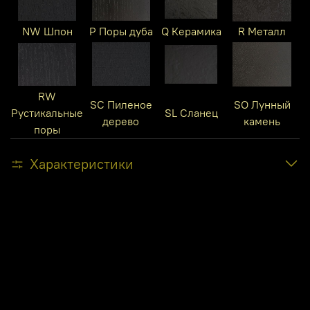
NW Шпон
P Поры дуба
Q Керамика
R Металл
RW
SC Пиленое
SO Лунный
Рустикальные
SL Сланец
дерево
камень
поры
Характеристики