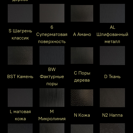
6
AL
S Шагрень
Суперматовая
A Амано
Шлифованный
классик
поверхность
металл
BW
C Поры
BST Камень
Фактурные
D Ткань
дерева
поры
L матовая
M
N Кожа
N2 Наппа
кожа
Микролиния