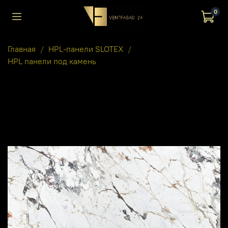
0
Главная
HPL-панели SLOTEX
HPL панели под камень