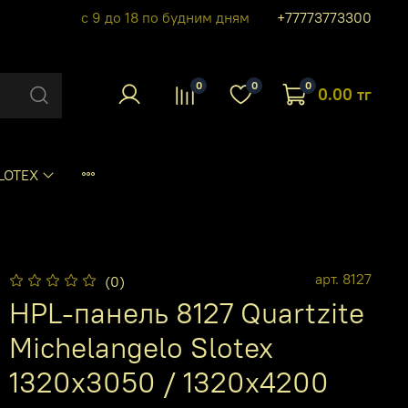
с 9 до 18 по будним дням
+77773773300
0
0
0
0.00 тг
LOTEX
арт.
8127
(0)
HPL-панель 8127 Quartzite
Michelangelo Slotex
1320х3050 / 1320х4200