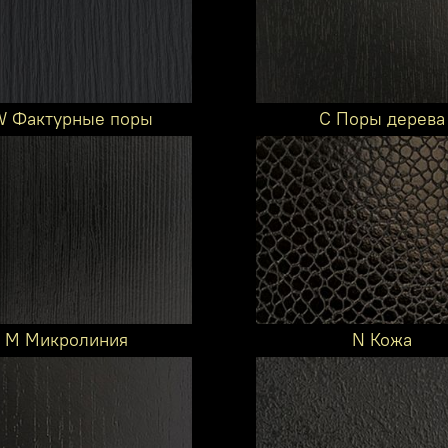
 Фактурные поры
C Поры дерева
M Микролиния
N Кожа