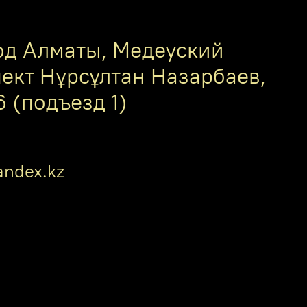
од Алматы, Медеуский
пект Нұрсұлтан Назарбаев,
6 (подъезд 1)
ndex.kz