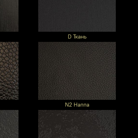
D Ткань
N2 Наппа