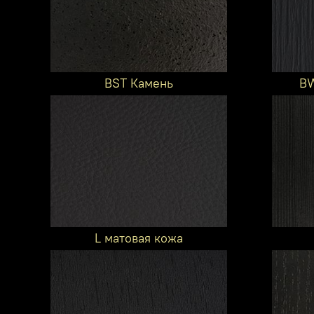
BST Камень
BW
L матовая кожа