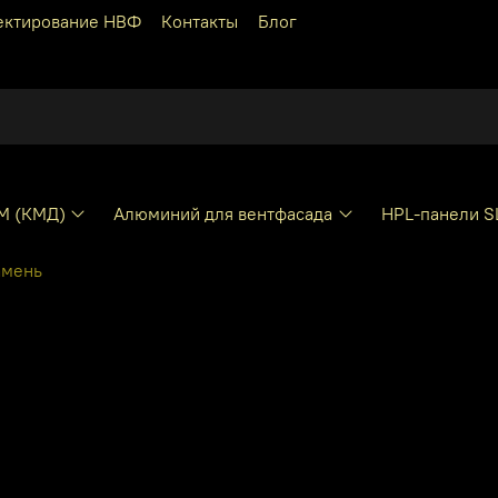
ектирование НВФ
Контакты
Блог
КМ (КМД)
Алюминий для вентфасада
HPL-панели S
амень