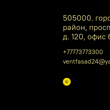
505000. гор
район, прос
д. 120, офис 
+77773773300
ventfasad24@ya