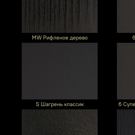
MW Рифленое дерево
S Шагрень классик
6 Суп