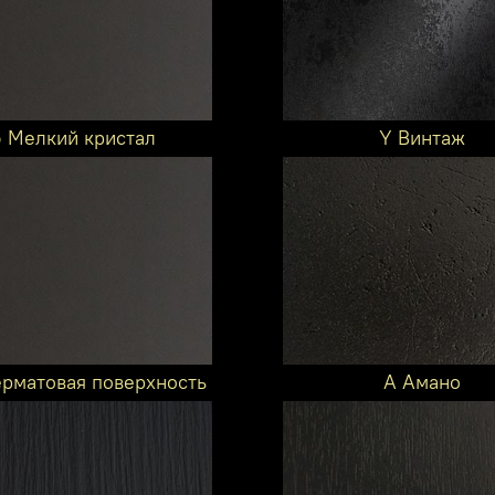
6 Мелкий кристал
Y Винтаж
ерматовая поверхность
A Амано