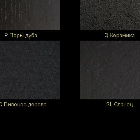
P Поры дуба
Q Керамика
C Пиленое дерево
SL Сланец