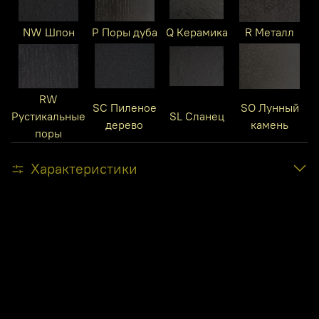
NW Шпон
P Поры дуба
Q Керамика
R Металл
RW
SC Пиленое
SO Лунный
Рустикальные
SL Сланец
дерево
камень
поры
Характеристики