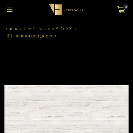
0
Главная
HPL-панели SLOTEX
HPL панели под дерево