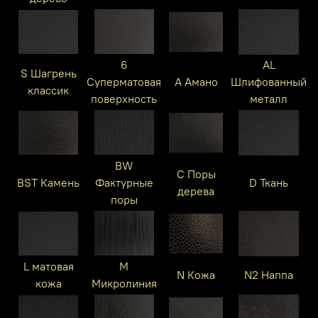
6
AL
S Шагрень
Суперматовая
A Амано
Шлифованный
классик
поверхность
металл
BW
C Поры
BST Камень
Фактурные
D Ткань
дерева
поры
L матовая
M
N Кожа
N2 Наппа
кожа
Микролиния