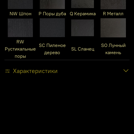
NW Шпон
P Поры дуба
Q Керамика
R Металл
RW
SC Пиленое
SO Лунный
Рустикальные
SL Сланец
дерево
камень
поры
Характеристики