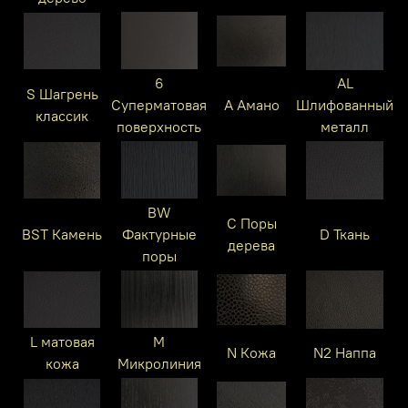
6
AL
S Шагрень
Суперматовая
A Амано
Шлифованный
классик
поверхность
металл
BW
C Поры
BST Камень
Фактурные
D Ткань
дерева
поры
L матовая
M
N Кожа
N2 Наппа
кожа
Микролиния