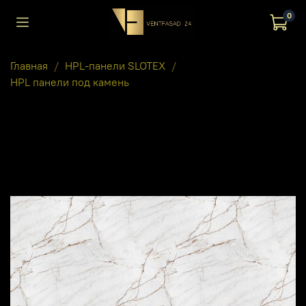
0
Главная
HPL-панели SLOTEX
HPL панели под камень