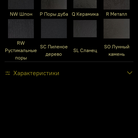
NW Шпон
P Поры дуба
Q Керамика
R Металл
RW
SC Пиленое
SO Лунный
Рустикальные
SL Сланец
дерево
камень
поры
Характеристики