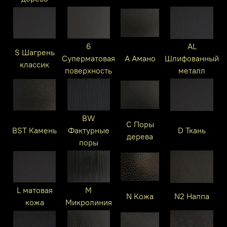
6
AL
S Шагрень
Суперматовая
A Амано
Шлифованный
классик
поверхность
металл
BW
C Поры
BST Камень
Фактурные
D Ткань
дерева
поры
L матовая
M
N Кожа
N2 Наппа
кожа
Микролиния