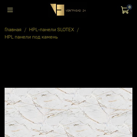
0
Главная
HPL-панели SLOTEX
HPL панели под камень