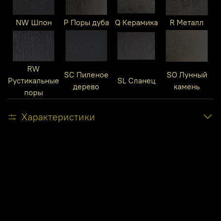
NW Шпон
P Поры дуба
Q Керамика
R Металл
RW
SC Пиленое
SO Лунный
Рустикальные
SL Сланец
дерево
камень
поры
Характеристики