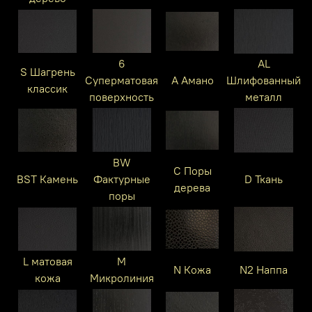
6
AL
S Шагрень
Суперматовая
A Амано
Шлифованный
классик
поверхность
металл
BW
C Поры
BST Камень
Фактурные
D Ткань
дерева
поры
L матовая
M
N Кожа
N2 Наппа
кожа
Микролиния