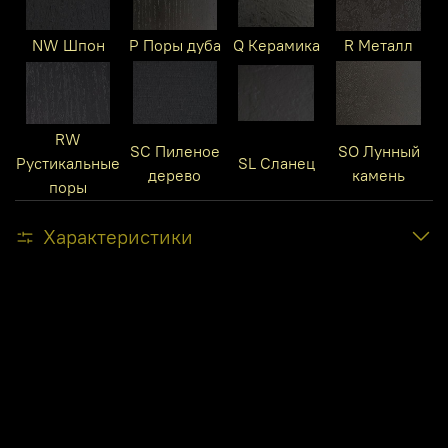
NW Шпон
P Поры дуба
Q Керамика
R Металл
RW
SC Пиленое
SO Лунный
Рустикальные
SL Сланец
дерево
камень
поры
Характеристики