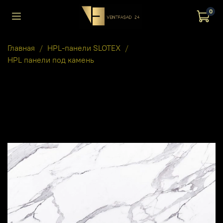
0
Главная
HPL-панели SLOTEX
HPL панели под камень