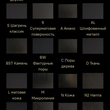
6
AL
S Шагрень
Суперматовая
A Амано
Шлифованный
классик
поверхность
металл
BW
C Поры
BST Камень
Фактурные
D Ткань
дерева
поры
L матовая
M
N Кожа
N2 Наппа
кожа
Микролиния