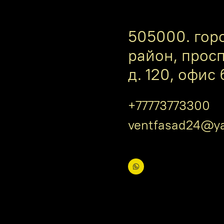
505000. гор
район, прос
д. 120, офис 
+77773773300
ventfasad24@ya