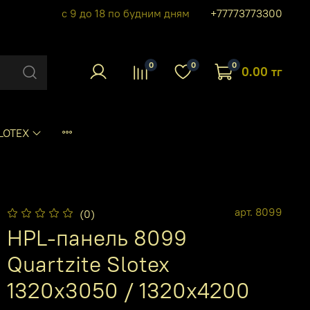
с 9 до 18 по будним дням
+77773773300
0
0
0
0.00 тг
LOTEX
арт.
8099
(0)
HPL-панель 8099
Quartzite Slotex
1320х3050 / 1320х4200