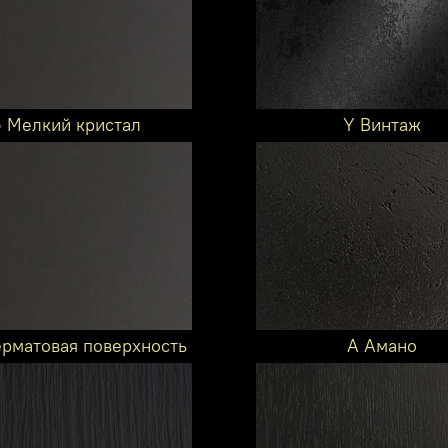
6 Мелкий кристал
Y Винтаж
ерматовая поверхность
A Амано