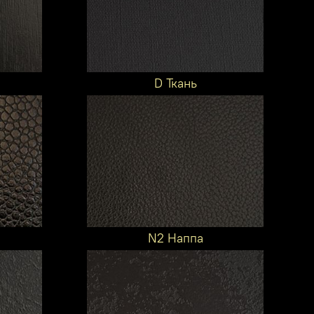
D Ткань
N2 Наппа