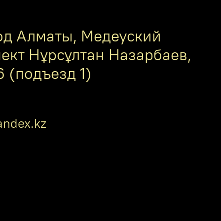
од Алматы, Медеуский
пект Нұрсұлтан Назарбаев,
6 (подъезд 1)
ndex.kz