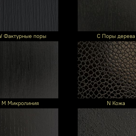
 Фактурные поры
C Поры дерева
M Микролиния
N Кожа