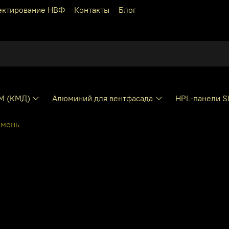
ектирование НВФ
Контакты
Блог
КМ (КМД)
Алюминий для вентфасада
HPL-панели S
амень