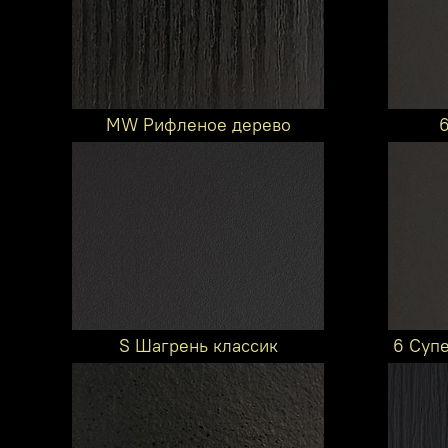
MW Рифленое дерево
S Шагрень классик
6 Суп