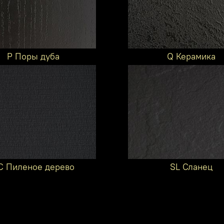
P Поры дуба
Q Керамика
C Пиленое дерево
SL Сланец