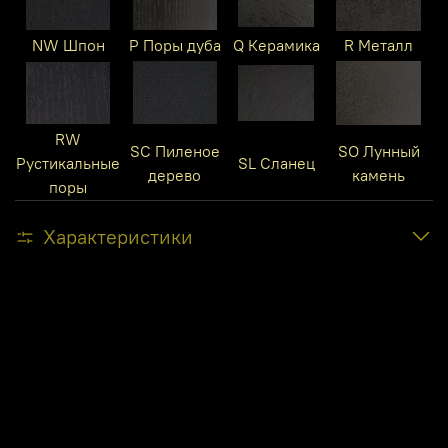
NW Шпон
P Поры дуба
Q Керамика
R Металл
RW
SC Пиленое
SO Лунный
Рустикальные
SL Сланец
дерево
камень
поры
Характеристики