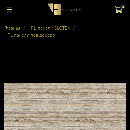
0
Главная
HPL-панели SLOTEX
HPL панели под дерево