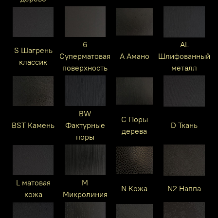
6
AL
S Шагрень
Суперматовая
A Амано
Шлифованный
классик
поверхность
металл
BW
C Поры
BST Камень
Фактурные
D Ткань
дерева
поры
L матовая
M
N Кожа
N2 Наппа
кожа
Микролиния