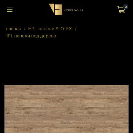
0
Главная
HPL-панели SLOTEX
HPL панели под дерево