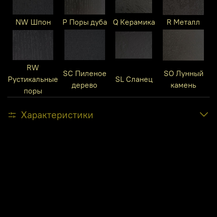
NW Шпон
P Поры дуба
Q Керамика
R Металл
RW
SC Пиленое
SO Лунный
Рустикальные
SL Сланец
дерево
камень
поры
Характеристики