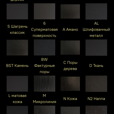
6
AL
S Шагрень
Суперматовая
A Амано
Шлифованный
классик
поверхность
металл
BW
C Поры
BST Камень
Фактурные
D Ткань
дерева
поры
L матовая
M
N Кожа
N2 Наппа
кожа
Микролиния