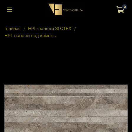
0
Главная
HPL-панели SLOTEX
HPL панели под камень