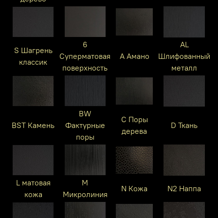
6
AL
S Шагрень
Суперматовая
A Амано
Шлифованный
классик
поверхность
металл
BW
C Поры
BST Камень
Фактурные
D Ткань
дерева
поры
L матовая
M
N Кожа
N2 Наппа
кожа
Микролиния