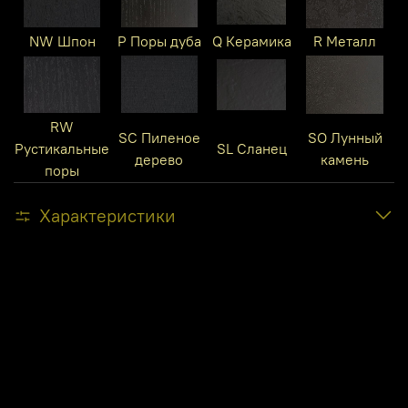
NW Шпон
P Поры дуба
Q Керамика
R Металл
RW
SC Пиленое
SO Лунный
Рустикальные
SL Сланец
дерево
камень
поры
Характеристики