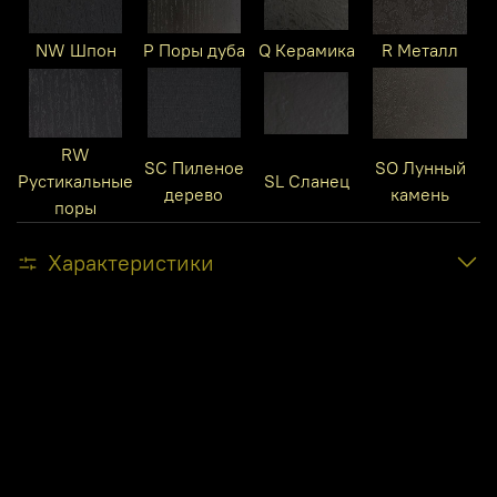
NW Шпон
P Поры дуба
Q Керамика
R Металл
RW
SC Пиленое
SO Лунный
Рустикальные
SL Сланец
дерево
камень
поры
Характеристики