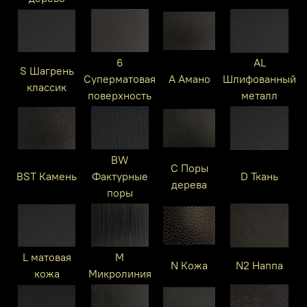
6
AL
S Шагрень
Суперматовая
A Амано
Шлифованный
классик
поверхность
металл
BW
C Поры
BST Камень
Фактурные
D Ткань
дерева
поры
L матовая
M
N Кожа
N2 Наппа
кожа
Микролиния