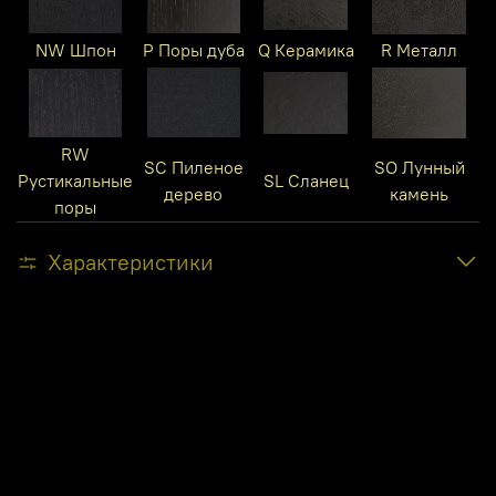
NW Шпон
P Поры дуба
Q Керамика
R Металл
RW
SC Пиленое
SO Лунный
Рустикальные
SL Сланец
дерево
камень
поры
Характеристики