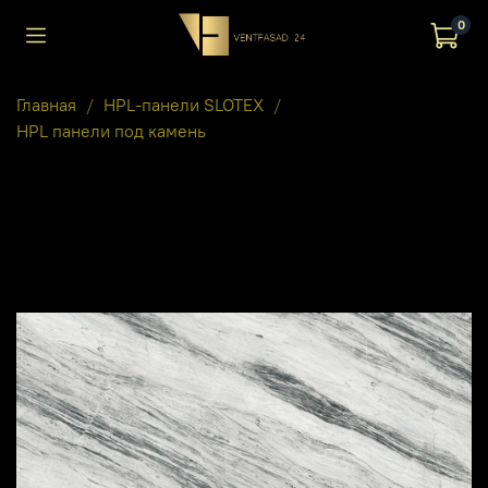
0
Главная
HPL-панели SLOTEX
HPL панели под камень