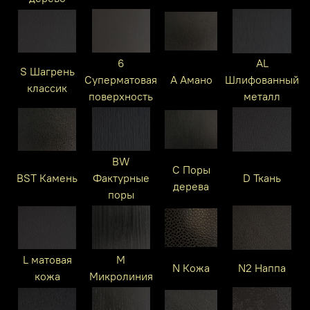
6
AL
S Шагрень
Суперматовая
A Амано
Шлифованный
классик
поверхность
металл
BW
C Поры
BST Камень
Фактурные
D Ткань
дерева
поры
L матовая
M
N Кожа
N2 Наппа
кожа
Микролиния