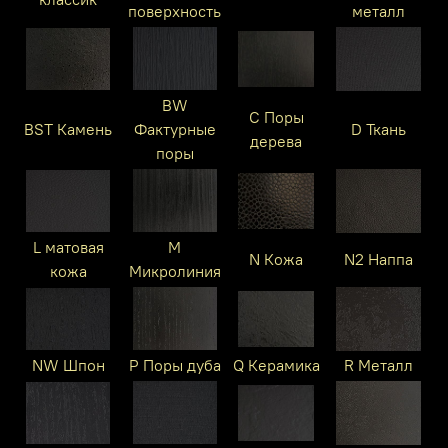
поверхность
металл
BW
C Поры
BST Камень
Фактурные
D Ткань
дерева
поры
L матовая
M
N Кожа
N2 Наппа
кожа
Микролиния
NW Шпон
P Поры дуба
Q Керамика
R Металл