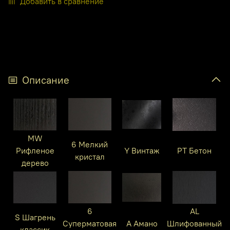
Добавить в сравнение
Описание
MW
6 Мелкий
Рифленое
Y Винтаж
PT Бетон
кристал
дерево
6
AL
S Шагрень
Суперматовая
A Амано
Шлифованный
классик