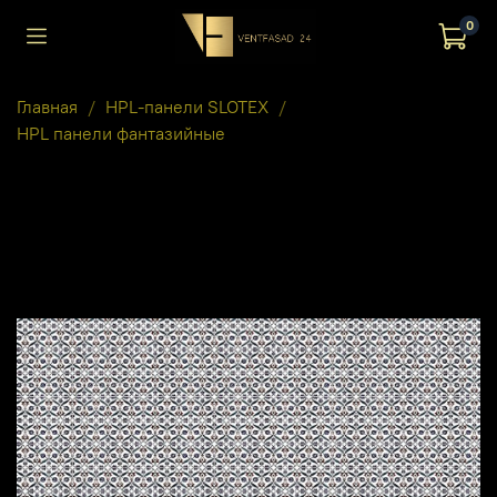
0
Главная
HPL-панели SLOTEX
HPL панели фантазийные