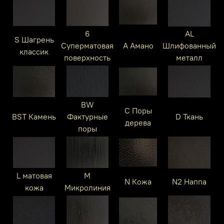
6
AL
S Шагрень
Суперматовая
A Амано
Шлифованный
классик
поверхность
металл
BW
C Поры
BST Камень
Фактурные
D Ткань
дерева
поры
L матовая
M
N Кожа
N2 Наппа
кожа
Микролиния