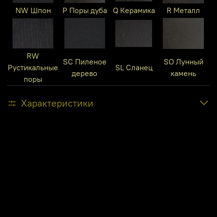
NW Шпон
P Поры дуба
Q Керамика
R Металл
RW
SC Пиленое
SO Лунный
Рустикальные
SL Сланец
дерево
камень
поры
Характеристики