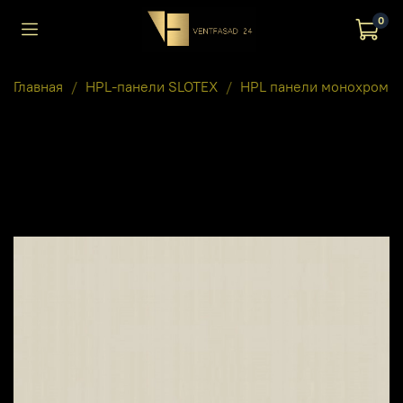
0
Главная
HPL-панели SLOTEX
HPL панели монохром