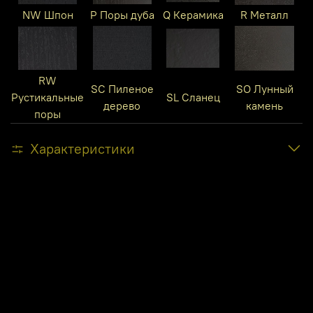
NW Шпон
P Поры дуба
Q Керамика
R Металл
RW
SC Пиленое
SO Лунный
Рустикальные
SL Сланец
дерево
камень
поры
Характеристики