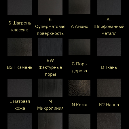
6
AL
S Шагрень
Суперматовая
A Амано
Шлифованный
классик
поверхность
металл
BW
C Поры
BST Камень
Фактурные
D Ткань
дерева
поры
L матовая
M
N Кожа
N2 Наппа
кожа
Микролиния