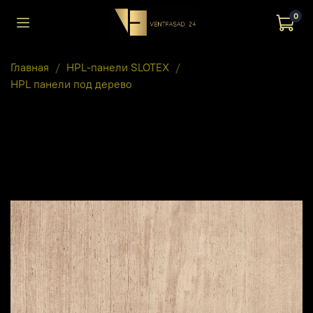
0
Главная
HPL-панели SLOTEX
HPL панели под дерево