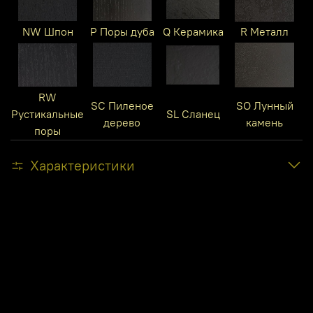
NW Шпон
P Поры дуба
Q Керамика
R Металл
RW
SC Пиленое
SO Лунный
Рустикальные
SL Сланец
дерево
камень
поры
Характеристики