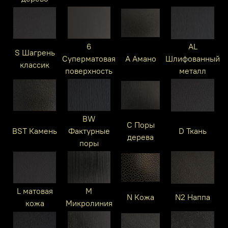
6
AL
S Шагрень
Суперматовая
A Амано
Шлифованный
классик
поверхность
металл
BW
C Поры
BST Камень
Фактурные
D Ткань
дерева
поры
L матовая
M
N Кожа
N2 Наппа
кожа
Микролиния