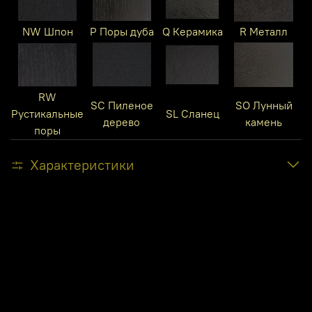
NW Шпон
P Поры дуба
Q Керамика
R Металл
RW
SC Пиленое
SO Лунный
Рустикальные
SL Сланец
дерево
камень
поры
Характеристики