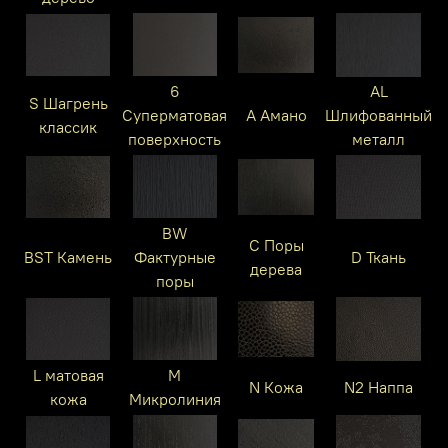
6
AL
S Шагрень
Суперматовая
A Амано
Шлифованный
классик
поверхность
металл
BW
C Поры
BST Камень
Фактурные
D Ткань
дерева
поры
L матовая
M
N Кожа
N2 Наппа
кожа
Микролиния