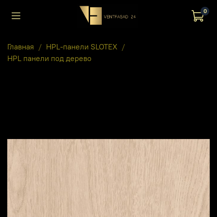
0
Главная
HPL-панели SLOTEX
HPL панели под дерево