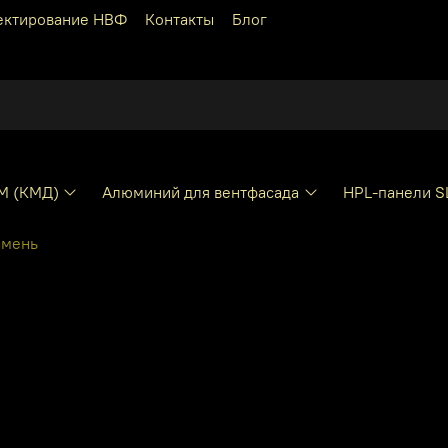
ектирование НВФ
Контакты
Блог
КМ (КМД)
Алюминий для вентфасада
HPL-панели S
амень