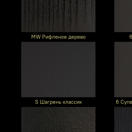
MW Рифленое дерево
S Шагрень классик
6 Суп