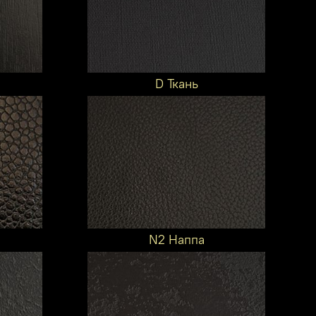
D Ткань
N2 Наппа