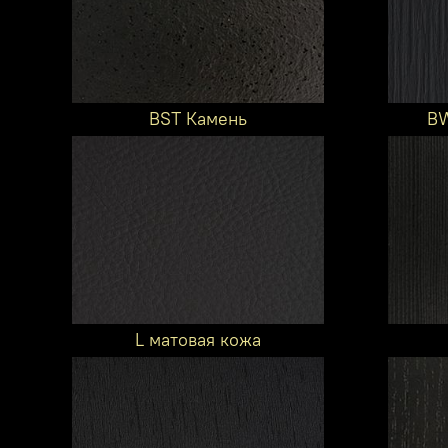
BST Камень
BW
L матовая кожа