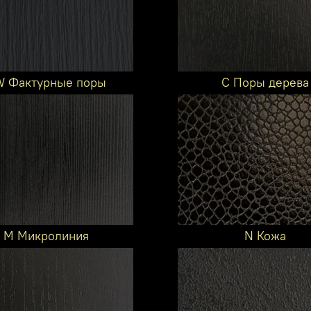
 Фактурные поры
C Поры дерева
M Микролиния
N Кожа