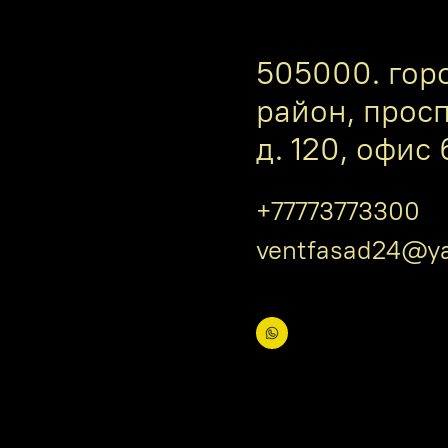
505000. гор
район, прос
д. 120, офис 
+77773773300
ventfasad24@ya