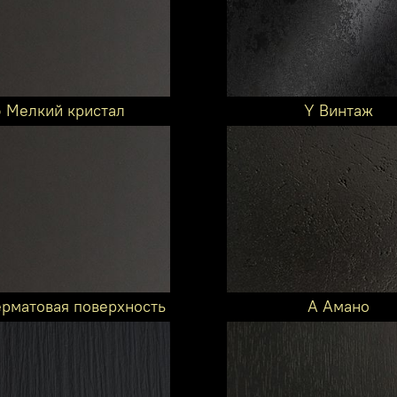
6 Мелкий кристал
Y Винтаж
ерматовая поверхность
A Амано