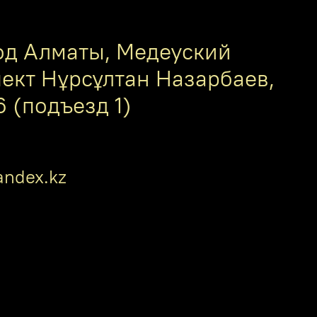
од Алматы, Медеуский
пект Нұрсұлтан Назарбаев,
6 (подъезд 1)
ndex.kz