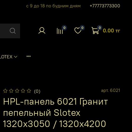
с 9 до 18 по будним дням
+77773773300
0
0
0
0.00 тг
LOTEX
арт.
6021
(0)
HPL-панель 6021 Гранит
пепельный Slotex
1320х3050 / 1320х4200