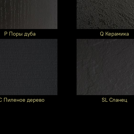
P Поры дуба
Q Керамика
C Пиленое дерево
SL Сланец