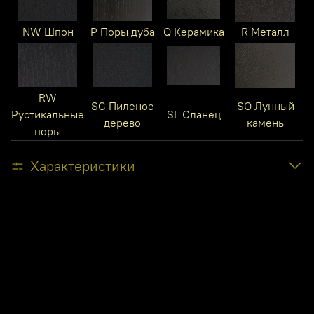
NW Шпон
P Поры дуба
Q Керамика
R Металл
RW
SC Пиленое
SO Лунный
Рустикальные
SL Сланец
дерево
камень
поры
Характеристики