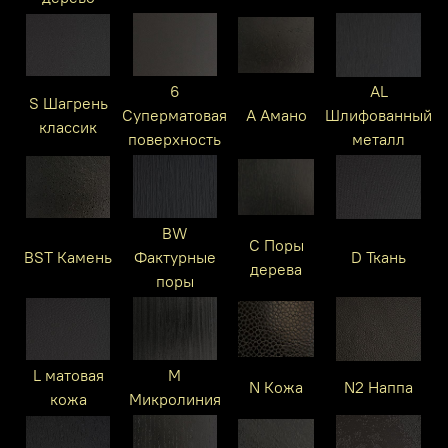
6
AL
S Шагрень
Суперматовая
A Амано
Шлифованный
классик
поверхность
металл
BW
C Поры
BST Камень
Фактурные
D Ткань
дерева
поры
L матовая
M
N Кожа
N2 Наппа
кожа
Микролиния