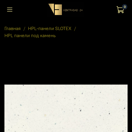
0
Главная
HPL-панели SLOTEX
HPL панели под камень