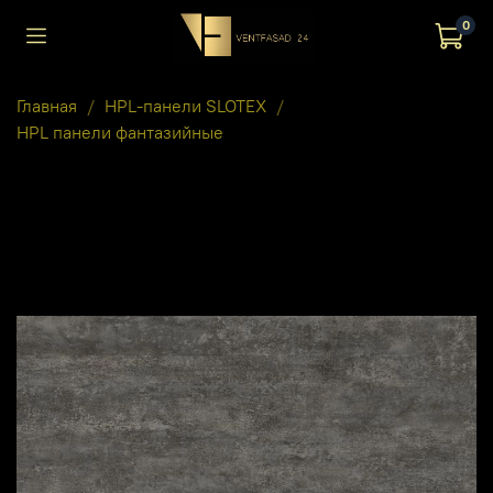
0
Главная
HPL-панели SLOTEX
HPL панели фантазийные