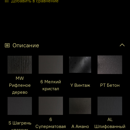
Добавить в сравнение
Описание
MW
6 Мелкий
Рифленое
Y Винтаж
PT Бетон
кристал
дерево
6
AL
S Шагрень
Суперматовая
A Амано
Шлифованный
классик