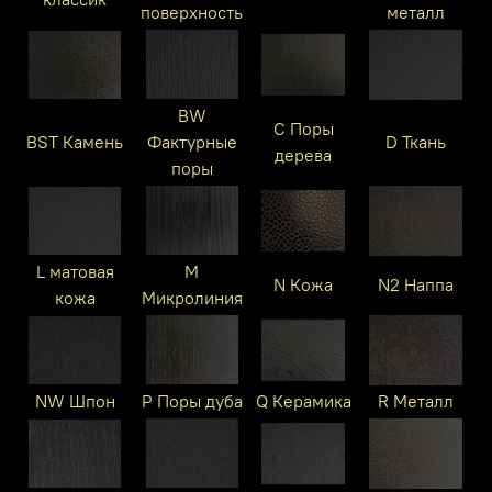
поверхность
металл
BW
C Поры
BST Камень
Фактурные
D Ткань
дерева
поры
L матовая
M
N Кожа
N2 Наппа
кожа
Микролиния
NW Шпон
P Поры дуба
Q Керамика
R Металл