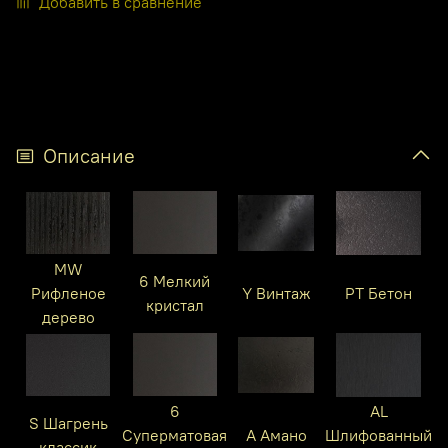
Добавить в сравнение
Описание
MW
6 Мелкий
Рифленое
Y Винтаж
PT Бетон
кристал
дерево
6
AL
S Шагрень
Суперматовая
A Амано
Шлифованный
классик