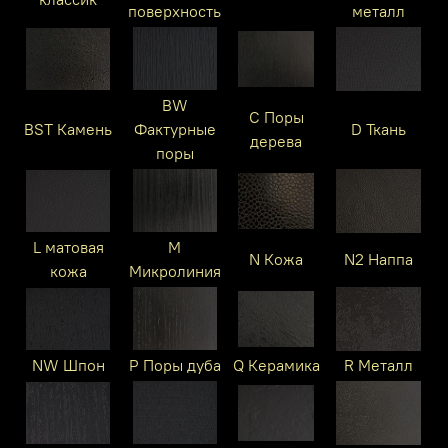
поверхность
металл
BW
C Поры
BST Камень
Фактурные
D Ткань
дерева
поры
L матовая
M
N Кожа
N2 Наппа
кожа
Микролиния
NW Шпон
P Поры дуба
Q Керамика
R Металл