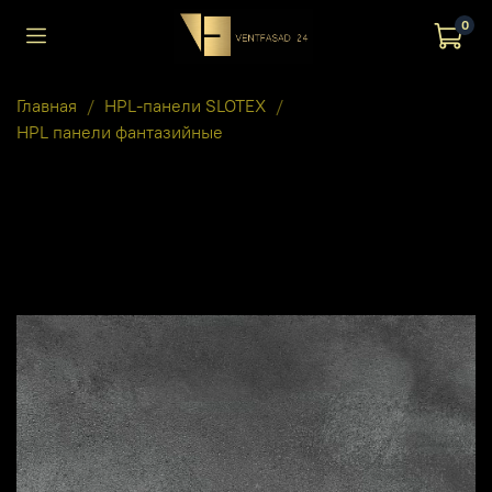
0
Главная
HPL-панели SLOTEX
HPL панели фантазийные