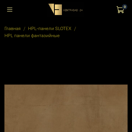
0
Главная
HPL-панели SLOTEX
HPL панели фантазийные