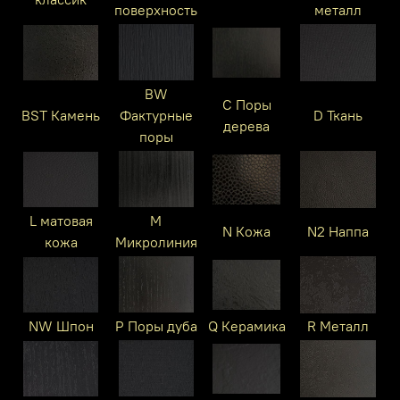
поверхность
металл
BW
C Поры
BST Камень
Фактурные
D Ткань
дерева
поры
L матовая
M
N Кожа
N2 Наппа
кожа
Микролиния
NW Шпон
P Поры дуба
Q Керамика
R Металл