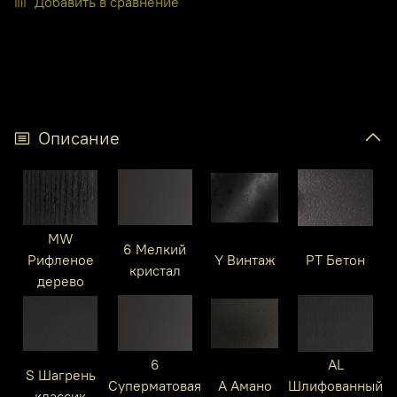
Добавить в сравнение
Описание
MW
6 Мелкий
Рифленое
Y Винтаж
PT Бетон
кристал
дерево
6
AL
S Шагрень
Суперматовая
A Амано
Шлифованный
классик