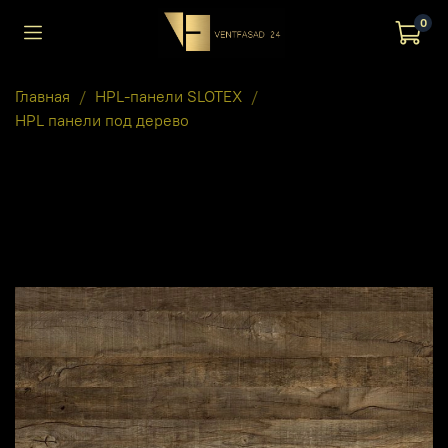
0
Главная
HPL-панели SLOTEX
HPL панели под дерево