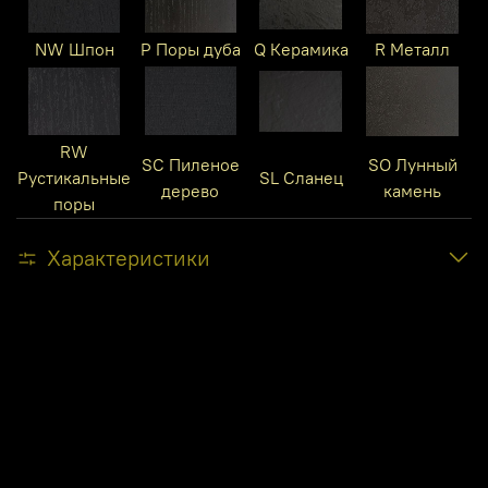
NW Шпон
P Поры дуба
Q Керамика
R Металл
RW
SC Пиленое
SO Лунный
Рустикальные
SL Сланец
дерево
камень
поры
Характеристики