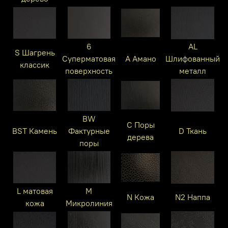
6
AL
S Шагрень
Суперматовая
A Амано
Шлифованный
классик
поверхность
металл
BW
C Поры
BST Камень
Фактурные
D Ткань
дерева
поры
L матовая
M
N Кожа
N2 Наппа
кожа
Микролиния