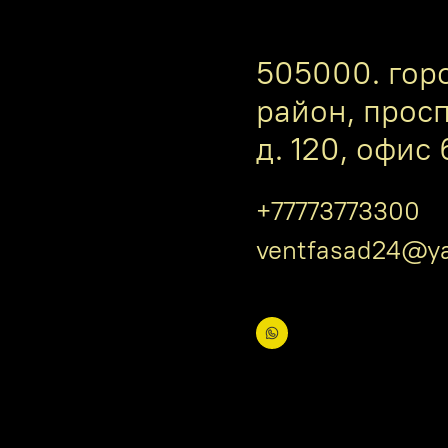
505000. гор
район, прос
д. 120, офис 
+77773773300
ventfasad24@ya