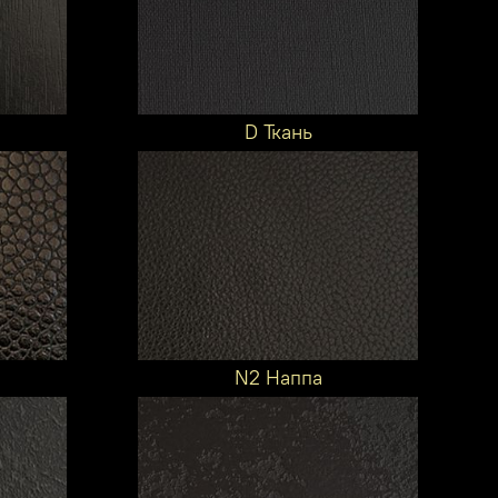
D Ткань
N2 Наппа