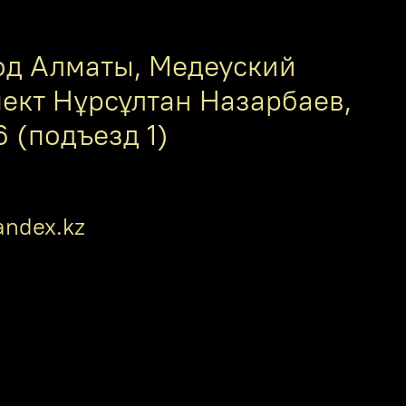
од Алматы, Медеуский
пект Нұрсұлтан Назарбаев,
6 (подъезд 1)
ndex.kz