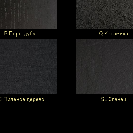
P Поры дуба
Q Керамика
C Пиленое дерево
SL Сланец