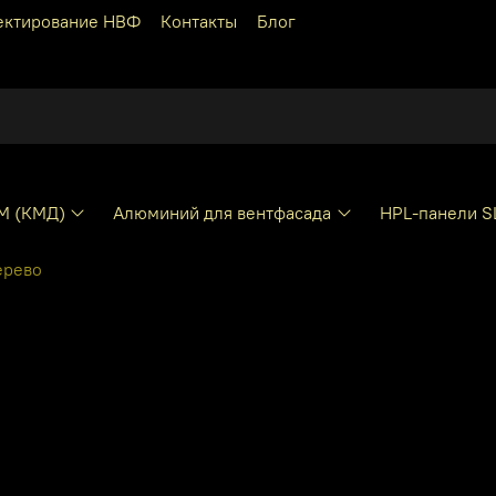
ектирование НВФ
Контакты
Блог
КМ (КМД)
Алюминий для вентфасада
HPL-панели S
ерево