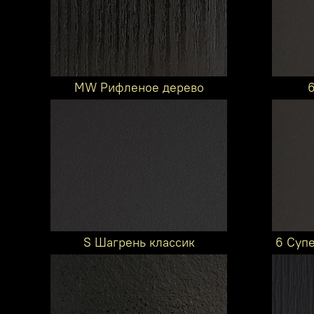
MW Рифленое дерево
S Шагрень классик
6 Суп