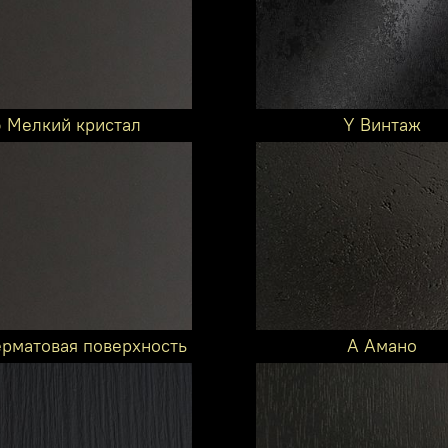
6 Мелкий кристал
Y Винтаж
ерматовая поверхность
A Амано