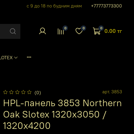
с 9 до 18 по будним дням
+77773773300
0
0
0
0.00 тг
LOTEX
арт.
3853
(0)
HPL-панель 3853 Northern
Oak Slotex 1320х3050 /
1320х4200