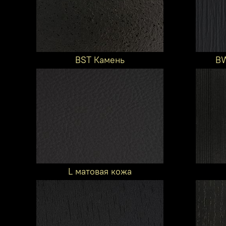
BST Камень
BW
L матовая кожа