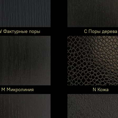
 Фактурные поры
C Поры дерева
M Микролиния
N Кожа