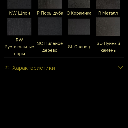
NW Шпон
P Поры дуба
Q Керамика
R Металл
RW
SC Пиленое
SO Лунный
Рустикальные
SL Сланец
дерево
камень
поры
Характеристики