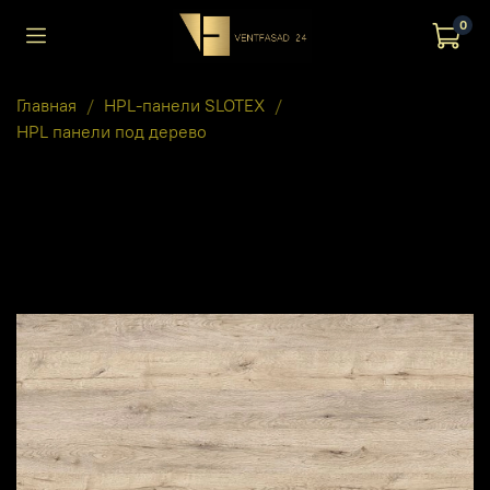
0
Главная
HPL-панели SLOTEX
HPL панели под дерево