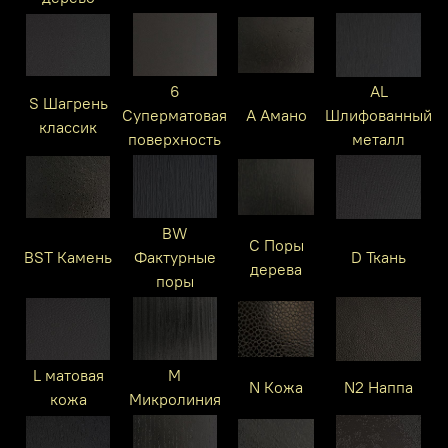
6
AL
S Шагрень
Суперматовая
A Амано
Шлифованный
классик
поверхность
металл
BW
C Поры
BST Камень
Фактурные
D Ткань
дерева
поры
L матовая
M
N Кожа
N2 Наппа
кожа
Микролиния