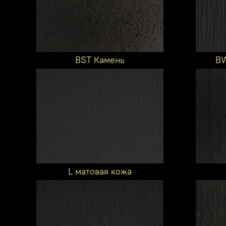
BST Камень
BW
L матовая кожа