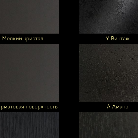
6 Мелкий кристал
Y Винтаж
ерматовая поверхность
A Амано