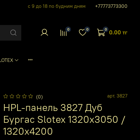
с 9 до 18 по будним дням
+77773773300
0
0
0
0.00 тг
LOTEX
арт.
3827
(0)
HPL-панель 3827 Дуб
Бургас Slotex 1320х3050 /
1320х4200