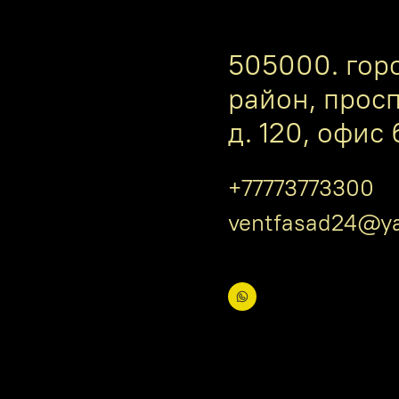
505000. гор
район, прос
д. 120, офис 
+77773773300
ventfasad24@ya