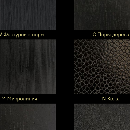
 Фактурные поры
C Поры дерева
M Микролиния
N Кожа