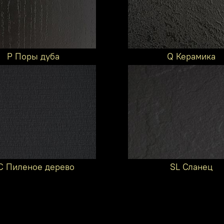
P Поры дуба
Q Керамика
C Пиленое дерево
SL Сланец