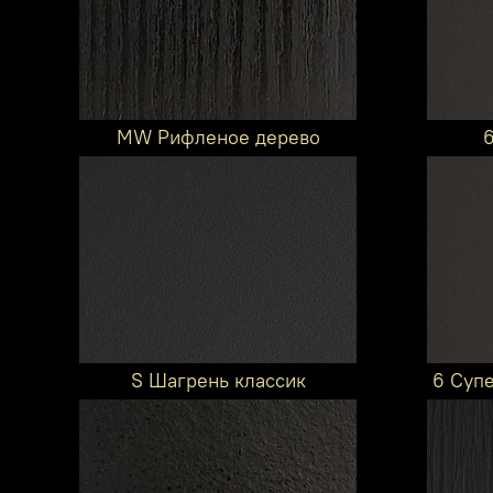
MW Рифленое дерево
S Шагрень классик
6 Суп