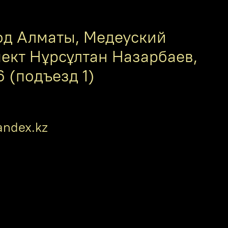
од Алматы, Медеуский
пект Нұрсұлтан Назарбаев,
6 (подъезд 1)
ndex.kz