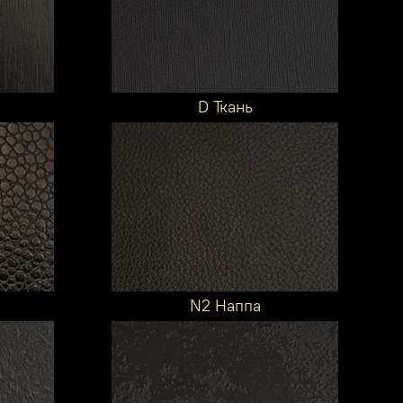
D Ткань
N2 Наппа