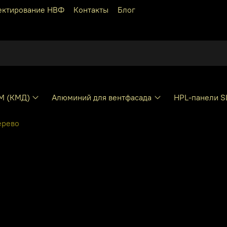
ектирование НВФ
Контакты
Блог
КМ (КМД)
Алюминий для вентфасада
HPL-панели S
ерево