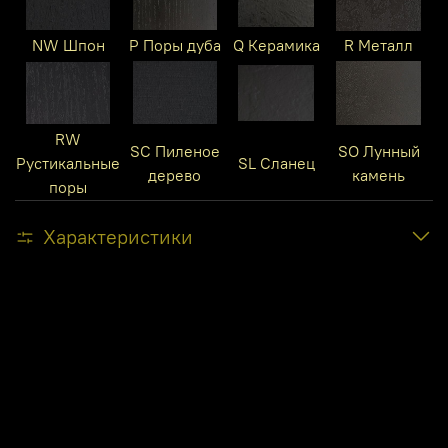
NW Шпон
P Поры дуба
Q Керамика
R Металл
RW
SC Пиленое
SO Лунный
Рустикальные
SL Сланец
дерево
камень
поры
Характеристики