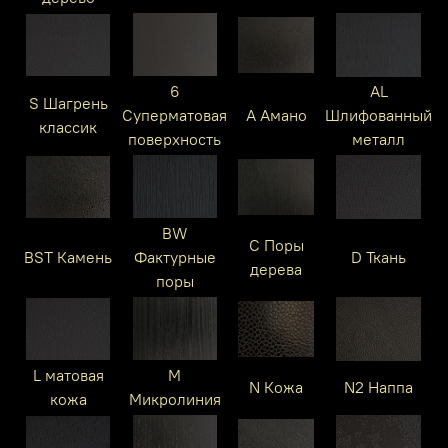
6
AL
S Шагрень
Суперматовая
A Амано
Шлифованный
классик
поверхность
металл
BW
C Поры
BST Камень
Фактурные
D Ткань
дерева
поры
L матовая
M
N Кожа
N2 Наппа
кожа
Микролиния