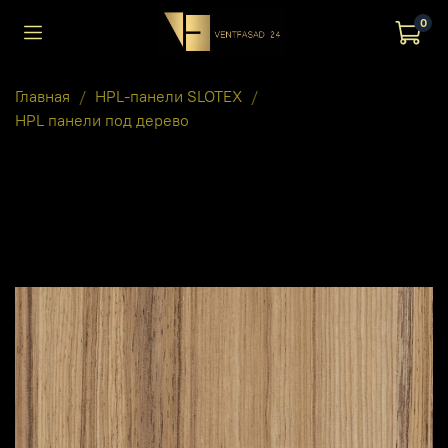
0
Главная
HPL-панели SLOTEX
HPL панели под дерево